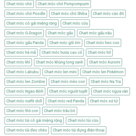
Chart móc chó
Chart móc chó Pompompurin
Chart móc chó Poodle
Chart móc chó Shiba
Chart móc cáo đỏ
Chart móc cô gái miệng rộng
Chart móc cừu
Chart móc G-Dragon
Chart móc gấu
Chart móc gấu nâu
Chart móc gấu Panda
Chart móc gối ôm
Chart móc heo con
Chart móc hà mã
Chart móc hươu cao cổ
Chart móc hổ
Chart móc khỉ
Chart móc khủng long xanh
Chart móc Kuromi
Chart móc Labubu
Chart móc len mini
Chart móc len Pokémon
Chart móc len Zombie
Chart móc mèo con
Chart móc Na Tra
Chart móc Ngao Bính
Chart móc người tuyết
Chart móc ngựa vằn
Chart móc outfit doll
Chart móc red Panda
Chart móc sử tử
Chart móc thỏ con
Chart móc trâu bò
Chart móc túi cô gái miệng rộng
Chart móc túi cừu
Chart móc túi đeo chéo
Chart móc túi đựng điện thoại