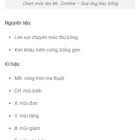
Chart móc len Mr. Zombie – Quý ông Xác Sống
Nguyên liệu:
Len sợi chuyên móc thú bông
Kim khâu, kẽm cứng, bống gòn…
Kí hiệu:
MR: vòng tròn ma thuật
CH: mũi bính
X: mũi đơn
V: mũi tăng
A: mũi giảm