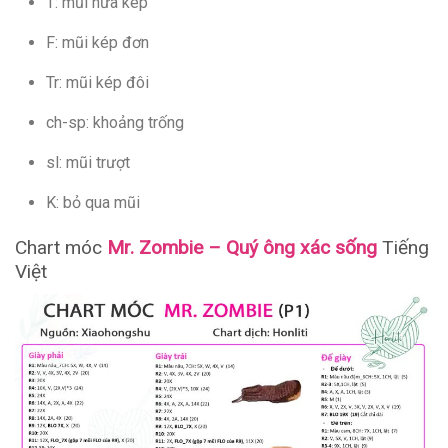
T: mũi nửa kép
F: mũi kép đơn
Tr: mũi kép đôi
ch-sp: khoảng trống
sl: mũi trượt
K: bỏ qua mũi
Chart móc
Mr. Zombie – Quý ông xác sống
Tiếng
Việt