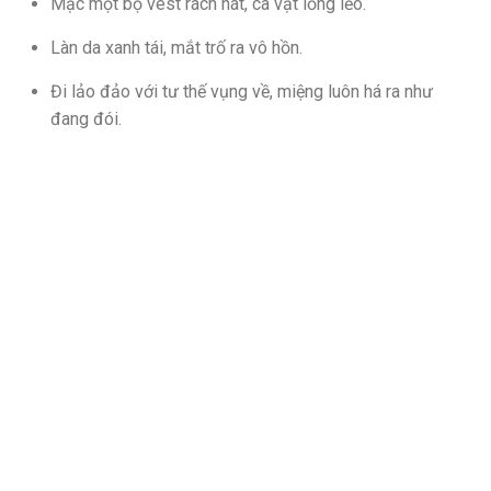
Mặc một bộ vest rách nát, cà vạt lỏng lẻo.
Làn da xanh tái, mắt trố ra vô hồn.
Đi lảo đảo với tư thế vụng về, miệng luôn há ra như
đang đói.