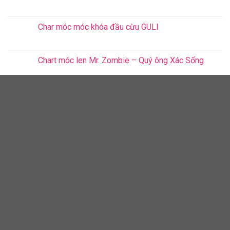
Char móc móc khóa đầu cừu GULI
Chart móc len Mr. Zombie – Quý ông Xác Sống
Chart móc len Zombie nhỏ đội xô
[PDF] Sách hướng dẫn móc 24 Pokémon (1UP
Crochet)
Chart móc len Pokémon Chikorita