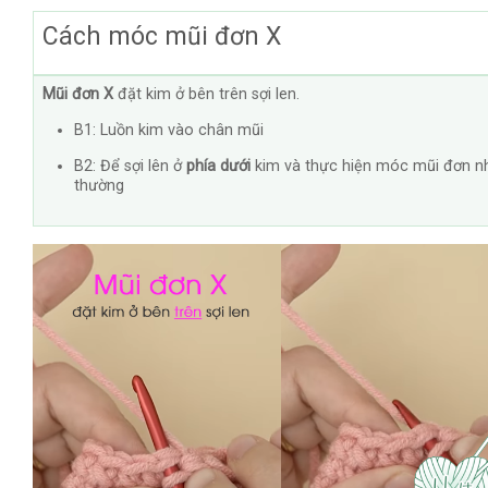
Cách móc mũi đơn X
Mũi đơn X
đặt kim ở bên trên sợi len.
B1: Luồn kim vào chân mũi
B2: Để sợi lên ở
phía dưới
kim và thực hiện móc mũi đơn n
thường