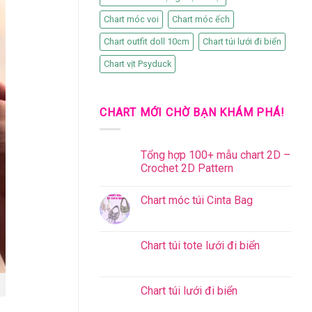
Chart móc voi
Chart móc ếch
Chart outfit doll 10cm
Chart túi lưới đi biển
Chart vịt Psyduck
CHART MỚI CHỜ BẠN KHÁM PHÁ!
Tổng hợp 100+ mẫu chart 2D –
Crochet 2D Pattern
Chart móc túi Cinta Bag
Chart túi tote lưới đi biển
Chart túi lưới đi biển