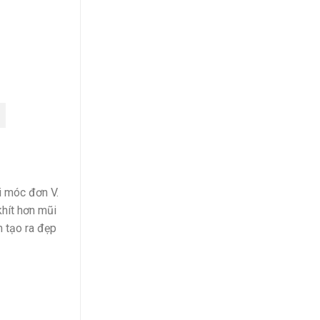
 móc đơn V.
hít hơn mũi
m tạo ra đẹp