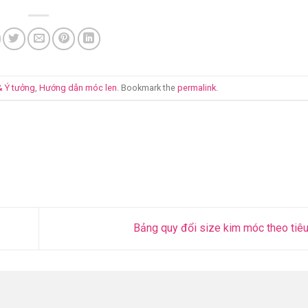
& Ý tưởng
,
Hướng dẫn móc len
. Bookmark the
permalink
.
Bảng quy đổi size kim móc theo tiê