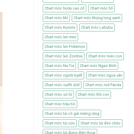
Chart móc hươu cao cổ
Chart móc hổ
Chart móc khỉ
Chart móc khủng long xanh
Chart móc Kuromi
Chart móc Labubu
Chart móc len mini
Chart móc len Pokémon
Chart móc len Zombie
Chart móc mèo con
Chart móc Na Tra
Chart móc Ngao Bính
Chart móc người tuyết
Chart móc ngựa vằn
Chart móc outfit doll
Chart móc red Panda
Chart móc sử tử
Chart móc thỏ con
Chart móc trâu bò
Chart móc túi cô gái miệng rộng
Chart móc túi cừu
Chart móc túi đeo chéo
Chart móc túi đựng điện thoại