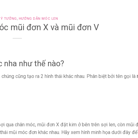
 Ý TƯỞNG
,
HƯỚNG DẪN MÓC LEN
óc mũi đơn X và mũi đơn V
c nha như thế nào?
húng cũng tạo ra 2 hình thái khác nhau. Phân biệt bởi tên gọi là
ợi qua chân móc, mũi đơn X đặt kim ở bên trên sợi len, còn mũi 
nh thái mũi móc đơn khác nhau. Hãy xem hình minh họa dưới đây để