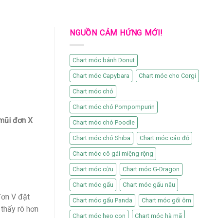
NGUỒN CẢM HỨNG MỚI!
Chart móc bánh Donut
Chart móc Capybara
Chart móc cho Corgi
Chart móc chó
Chart móc chó Pompompurin
mũi đơn X
Chart móc chó Poodle
Chart móc chó Shiba
Chart móc cáo đỏ
Chart móc cô gái miệng rộng
Chart móc cừu
Chart móc G-Dragon
Chart móc gấu
Chart móc gấu nâu
đơn V đặt
Chart móc gấu Panda
Chart móc gối ôm
 thấy rõ hơn
Chart móc heo con
Chart móc hà mã