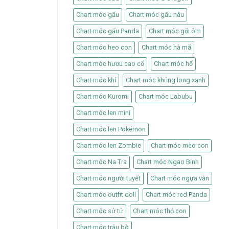
Chart móc gấu
Chart móc gấu nâu
Chart móc gấu Panda
Chart móc gối ôm
Chart móc heo con
Chart móc hà mã
Chart móc hươu cao cổ
Chart móc hổ
Chart móc khỉ
Chart móc khủng long xanh
Chart móc Kuromi
Chart móc Labubu
Chart móc len mini
Chart móc len Pokémon
Chart móc len Zombie
Chart móc mèo con
Chart móc Na Tra
Chart móc Ngao Bính
Chart móc người tuyết
Chart móc ngựa vằn
Chart móc outfit doll
Chart móc red Panda
Chart móc sử tử
Chart móc thỏ con
Chart móc trâu bò