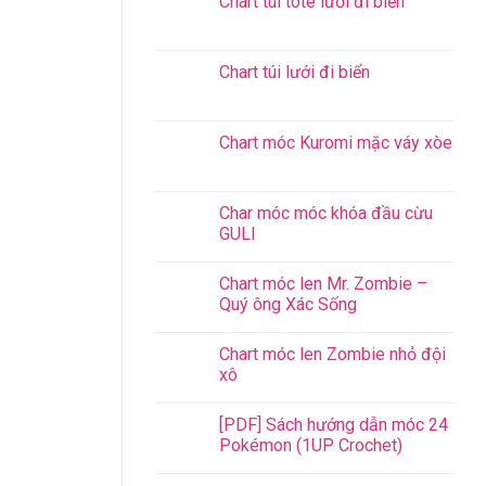
Chart túi tote lưới đi biển
Chart túi lưới đi biển
Chart móc Kuromi mặc váy xòe
Char móc móc khóa đầu cừu
GULI
Chart móc len Mr. Zombie –
Quý ông Xác Sống
Chart móc len Zombie nhỏ đội
xô
[PDF] Sách hướng dẫn móc 24
Pokémon (1UP Crochet)