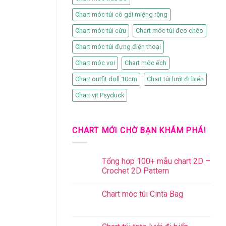
Chart móc túi cô gái miệng rộng
Chart móc túi cừu
Chart móc túi đeo chéo
Chart móc túi đựng điện thoại
Chart móc voi
Chart móc ếch
Chart outfit doll 10cm
Chart túi lưới đi biển
Chart vịt Psyduck
CHART MỚI CHỜ BẠN KHÁM PHÁ!
Tổng hợp 100+ mẫu chart 2D –
Crochet 2D Pattern
Chart móc túi Cinta Bag