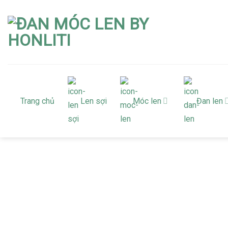
Skip
to
content
Trang chủ
Len sợi
Móc len
Đan len