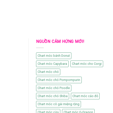
NGUỒN CẢM HỨNG MỚI!
Chart móc bánh Donut
Chart móc Capybara
Chart móc cho Corgi
Chart móc chó
Chart móc chó Pompompurin
Chart móc chó Poodle
Chart móc chó Shiba
Chart móc cáo đỏ
Chart móc cô gái miệng rộng
Chart móc cừu
Chart móc G-Dragon