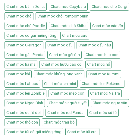
Chart móc bánh Donut
Chart móc Capybara
Chart móc cho Corgi
Chart móc chó
Chart móc chó Pompompurin
Chart móc chó Poodle
Chart móc chó Shiba
Chart móc cáo đỏ
Chart móc cô gái miệng rộng
Chart móc cừu
Chart móc G-Dragon
Chart móc gấu
Chart móc gấu nâu
Chart móc gấu Panda
Chart móc gối ôm
Chart móc heo con
Chart móc hà mã
Chart móc hươu cao cổ
Chart móc hổ
Chart móc khỉ
Chart móc khủng long xanh
Chart móc Kuromi
Chart móc Labubu
Chart móc len mini
Chart móc len Pokémon
Chart móc len Zombie
Chart móc mèo con
Chart móc Na Tra
Chart móc Ngao Bính
Chart móc người tuyết
Chart móc ngựa vằn
Chart móc outfit doll
Chart móc red Panda
Chart móc sử tử
Chart móc thỏ con
Chart móc trâu bò
Chart móc túi cô gái miệng rộng
Chart móc túi cừu