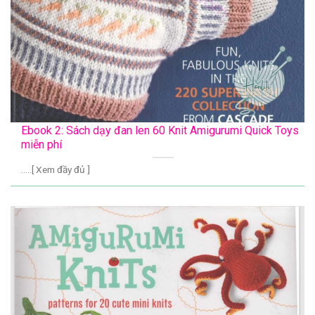
Ebook 2: Sách dạy đan len 60 Knit Amigurumi Quick Toys
miễn phí
.....[ Xem đầy đủ ]