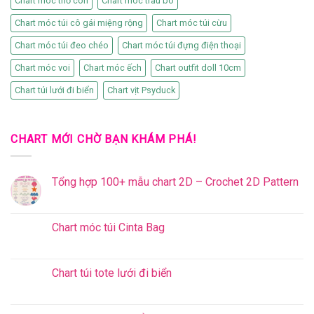
Chart móc thỏ con
Chart móc trâu bò
Chart móc túi cô gái miệng rộng
Chart móc túi cừu
Chart móc túi đeo chéo
Chart móc túi đựng điện thoại
Chart móc voi
Chart móc ếch
Chart outfit doll 10cm
Chart túi lưới đi biển
Chart vịt Psyduck
CHART MỚI CHỜ BẠN KHÁM PHÁ!
Tổng hợp 100+ mẫu chart 2D – Crochet 2D Pattern
Chart móc túi Cinta Bag
Chart túi tote lưới đi biển