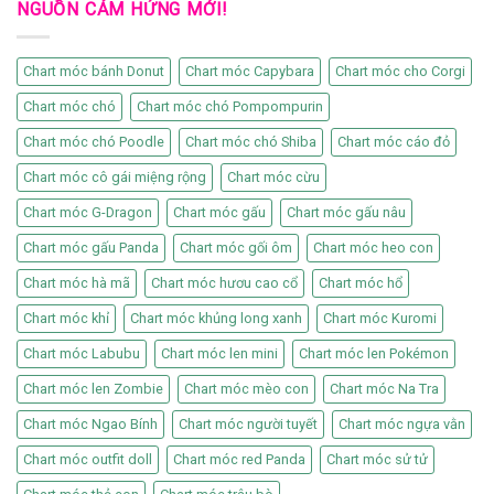
NGUỒN CẢM HỨNG MỚI!
Chart móc bánh Donut
Chart móc Capybara
Chart móc cho Corgi
Chart móc chó
Chart móc chó Pompompurin
Chart móc chó Poodle
Chart móc chó Shiba
Chart móc cáo đỏ
Chart móc cô gái miệng rộng
Chart móc cừu
Chart móc G-Dragon
Chart móc gấu
Chart móc gấu nâu
Chart móc gấu Panda
Chart móc gối ôm
Chart móc heo con
Chart móc hà mã
Chart móc hươu cao cổ
Chart móc hổ
Chart móc khỉ
Chart móc khủng long xanh
Chart móc Kuromi
Chart móc Labubu
Chart móc len mini
Chart móc len Pokémon
Chart móc len Zombie
Chart móc mèo con
Chart móc Na Tra
Chart móc Ngao Bính
Chart móc người tuyết
Chart móc ngựa vằn
Chart móc outfit doll
Chart móc red Panda
Chart móc sử tử