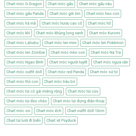
Chart móc G-Dragon
Chart móc gấu
Chart móc gấu nâu
Chart móc gấu Panda
Chart móc gối ôm
Chart móc heo con
Chart móc hà mã
Chart móc hươu cao cổ
Chart móc hổ
Chart móc khỉ
Chart móc khủng long xanh
Chart móc Kuromi
Chart móc Labubu
Chart móc len mini
Chart móc len Pokémon
Chart móc len Zombie
Chart móc mèo con
Chart móc Na Tra
Chart móc Ngao Bính
Chart móc người tuyết
Chart móc ngựa vằn
Chart móc outfit doll
Chart móc red Panda
Chart móc sử tử
Chart móc thỏ con
Chart móc trâu bò
Chart móc túi cô gái miệng rộng
Chart móc túi cừu
Chart móc túi đeo chéo
Chart móc túi đựng điện thoại
Chart móc voi
Chart móc ếch
Chart outfit doll 10cm
Chart túi lưới đi biển
Chart vịt Psyduck