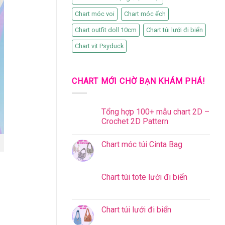
Chart móc voi
Chart móc ếch
Chart outfit doll 10cm
Chart túi lưới đi biển
Chart vịt Psyduck
CHART MỚI CHỜ BẠN KHÁM PHÁ!
Tổng hợp 100+ mẫu chart 2D –
Crochet 2D Pattern
Chart móc túi Cinta Bag
Chart túi tote lưới đi biển
Chart túi lưới đi biển