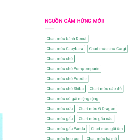
NGUỒN CẢM HỨNG MỚI!
Chart móc bánh Donut
Chart móc Capybara
Chart móc cho Corgi
Chart móc chó
Chart móc chó Pompompurin
Chart móc chó Poodle
Chart móc chó Shiba
Chart móc cáo đỏ
Chart móc cô gái miệng rộng
Chart móc cừu
Chart móc G-Dragon
Chart móc gấu
Chart móc gấu nâu
Chart móc gấu Panda
Chart móc gối ôm
Chart móc heo con
Chart móc hà mã