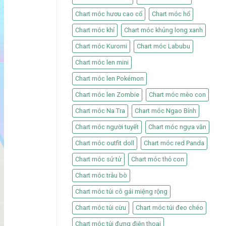
Chart móc hươu cao cổ
Chart móc hổ
Chart móc khỉ
Chart móc khủng long xanh
Chart móc Kuromi
Chart móc Labubu
Chart móc len mini
Chart móc len Pokémon
Chart móc len Zombie
Chart móc mèo con
Chart móc Na Tra
Chart móc Ngao Bính
Chart móc người tuyết
Chart móc ngựa vằn
Chart móc outfit doll
Chart móc red Panda
Chart móc sử tử
Chart móc thỏ con
Chart móc trâu bò
Chart móc túi cô gái miệng rộng
Chart móc túi cừu
Chart móc túi đeo chéo
Chart móc túi đựng điện thoại