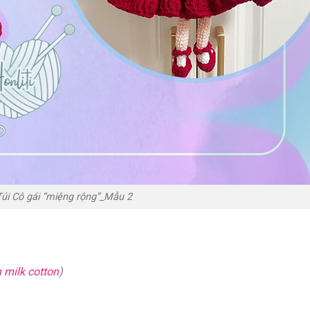
úi Cô gái “miệng rộng”_Mẫu 2
n milk cotton
)