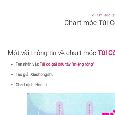
CHART MÓC LE
Chart móc Túi C
Một vài thông tin về chart móc
Túi C
Tên nhân vật:
Túi cô gái dâu tây “miệng rộng”
Tác giả: Xiaohongshu
Chart dịch:
Honliti