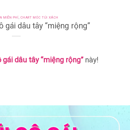
N MIỄN PHÍ
,
CHART MÓC TÚI XÁCH
ô gái dâu tây “miệng rộng”
ô gái dâu tây “miệng rộng”
này!